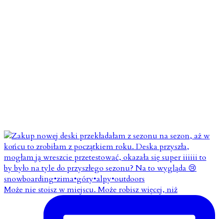
Może nie stoisz w miejscu. Może robisz więcej, niż