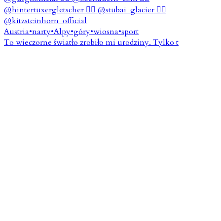
To wieczorne światło zrobiło mi urodziny. Tylko t