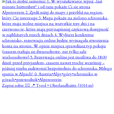
Zapisz sobie 👇🏼 📍 Tyrol • Oberlandhütte (1014 m)