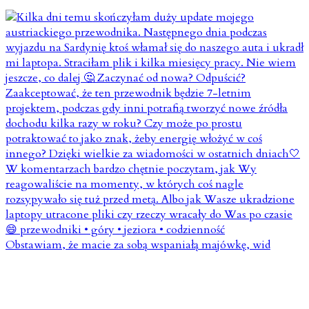
Obstawiam, że macie za sobą wspaniałą majówkę, wid