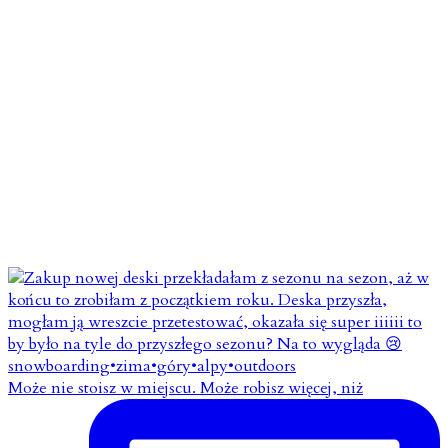
Może nie stoisz w miejscu. Może robisz więcej, niż