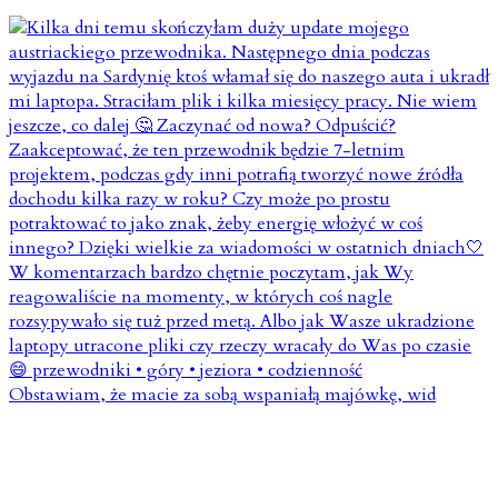
Obstawiam, że macie za sobą wspaniałą majówkę, wid