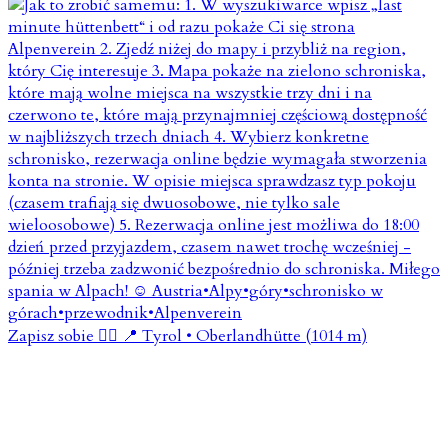
Zapisz sobie 👇🏼 📍 Tyrol • Oberlandhütte (1014 m)