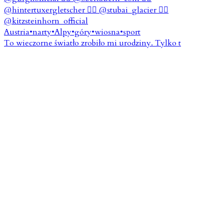
To wieczorne światło zrobiło mi urodziny. Tylko t