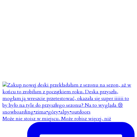
Może nie stoisz w miejscu. Może robisz więcej, niż