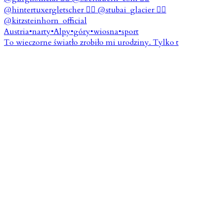
To wieczorne światło zrobiło mi urodziny. Tylko t