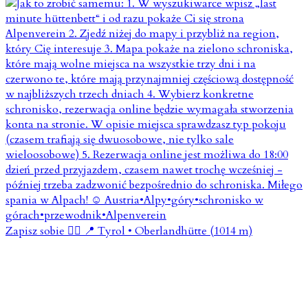
Zapisz sobie 👇🏼 📍 Tyrol • Oberlandhütte (1014 m)