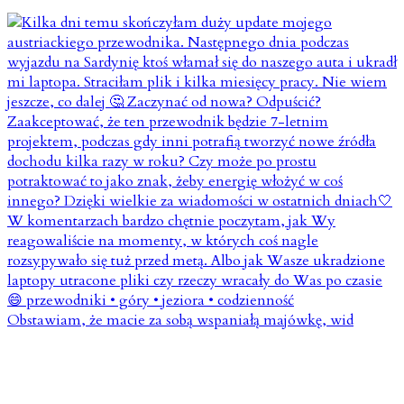
Obstawiam, że macie za sobą wspaniałą majówkę, wid