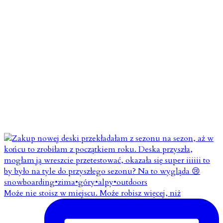
Może nie stoisz w miejscu. Może robisz więcej, niż