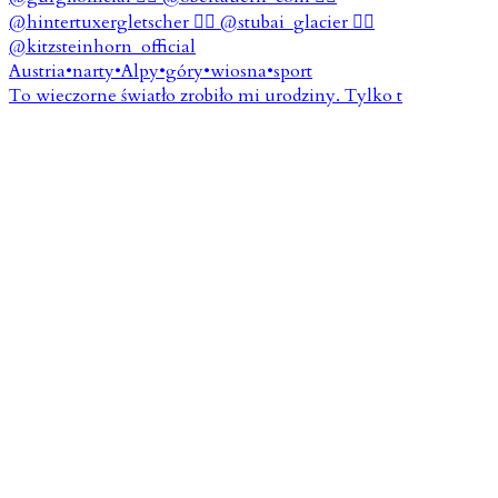
To wieczorne światło zrobiło mi urodziny. Tylko t