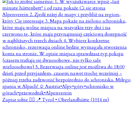
Zapisz sobie 👇🏼 📍 Tyrol • Oberlandhütte (1014 m)