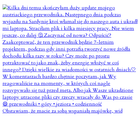
Obstawiam, że macie za sobą wspaniałą majówkę, wid