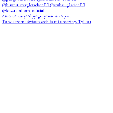
To wieczorne światło zrobiło mi urodziny. Tylko t