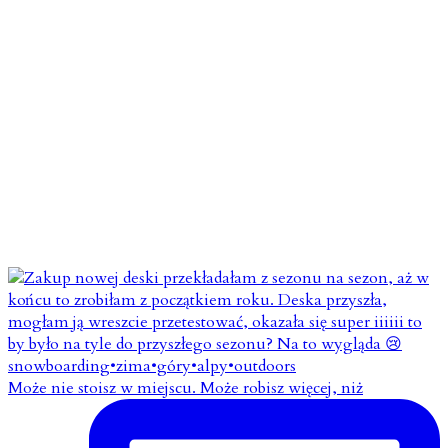
Może nie stoisz w miejscu. Może robisz więcej, niż