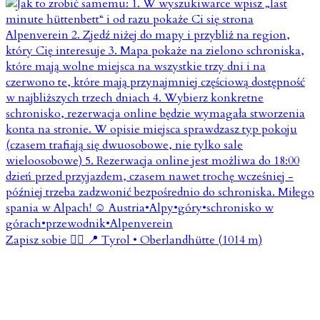
Zapisz sobie 👇🏼 📍 Tyrol • Oberlandhütte (1014 m)