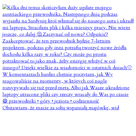
Obstawiam, że macie za sobą wspaniałą majówkę, wid