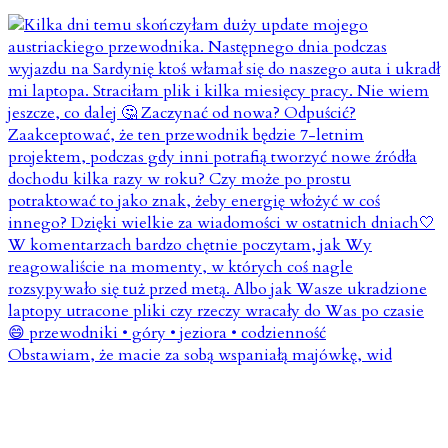
Obstawiam, że macie za sobą wspaniałą majówkę, wid