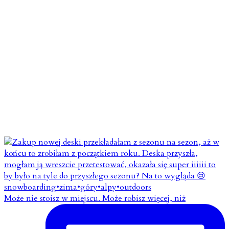
Może nie stoisz w miejscu. Może robisz więcej, niż