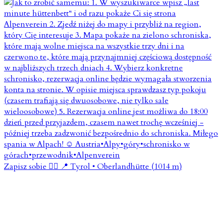
Zapisz sobie 👇🏼 📍 Tyrol • Oberlandhütte (1014 m)