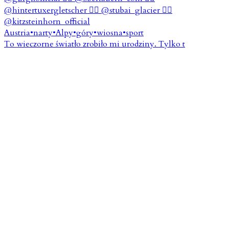
To wieczorne światło zrobiło mi urodziny. Tylko t