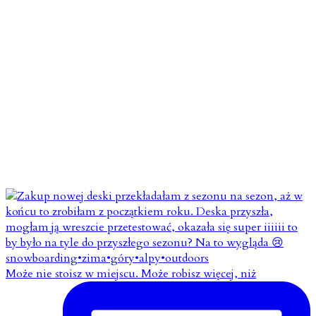
Może nie stoisz w miejscu. Może robisz więcej, niż