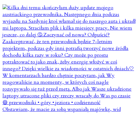
Obstawiam, że macie za sobą wspaniałą majówkę, wid