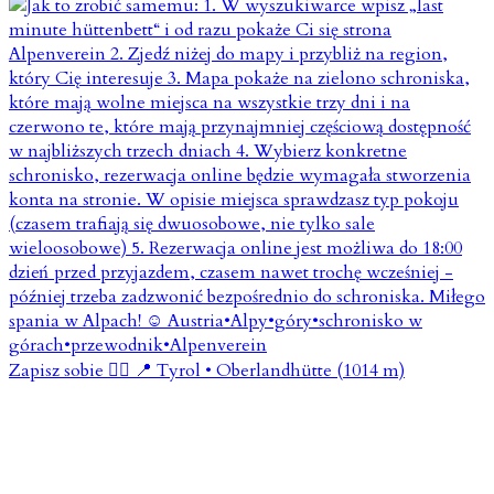
Zapisz sobie 👇🏼 📍 Tyrol • Oberlandhütte (1014 m)