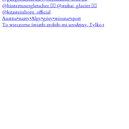
To wieczorne światło zrobiło mi urodziny. Tylko t