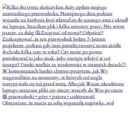
Obstawiam, że macie za sobą wspaniałą majówkę, wid