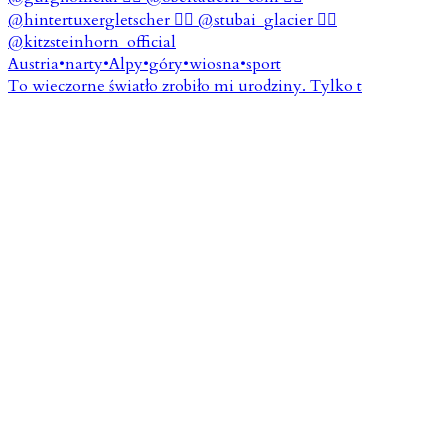
To wieczorne światło zrobiło mi urodziny. Tylko t