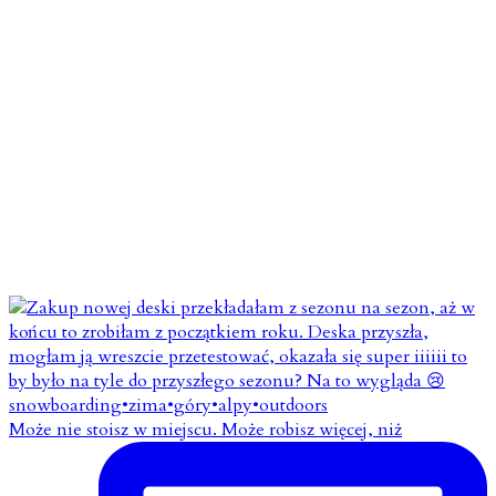
Może nie stoisz w miejscu. Może robisz więcej, niż