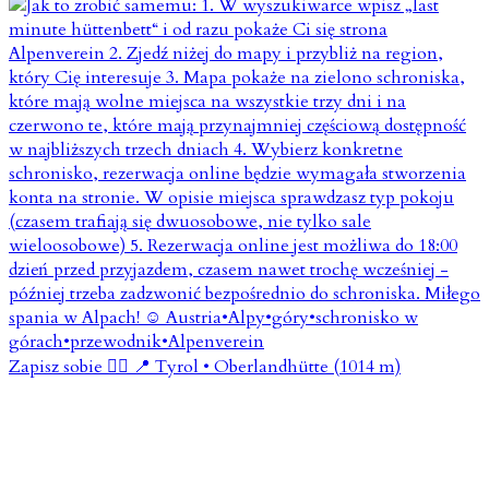
Zapisz sobie 👇🏼 📍 Tyrol • Oberlandhütte (1014 m)