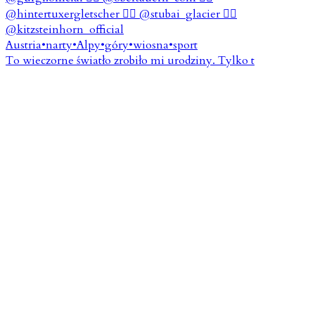
To wieczorne światło zrobiło mi urodziny. Tylko t