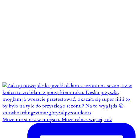
Może nie stoisz w miejscu. Może robisz więcej, niż