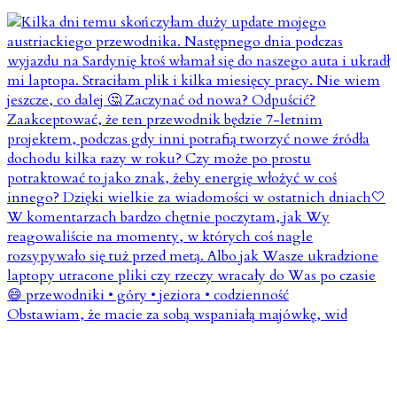
Obstawiam, że macie za sobą wspaniałą majówkę, wid