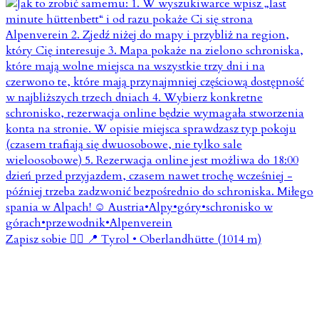
Zapisz sobie 👇🏼 📍 Tyrol • Oberlandhütte (1014 m)