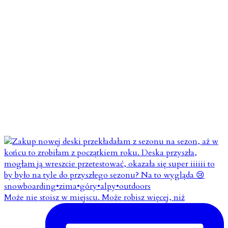
Może nie stoisz w miejscu. Może robisz więcej, niż