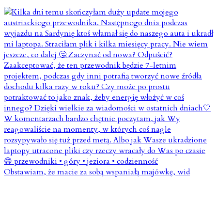
Obstawiam, że macie za sobą wspaniałą majówkę, wid