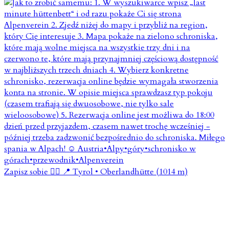
Zapisz sobie 👇🏼 📍 Tyrol • Oberlandhütte (1014 m)