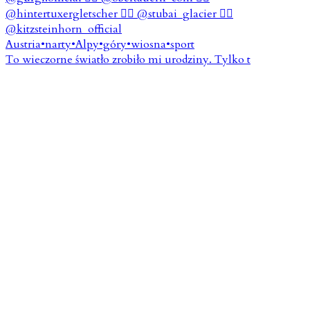
To wieczorne światło zrobiło mi urodziny. Tylko t