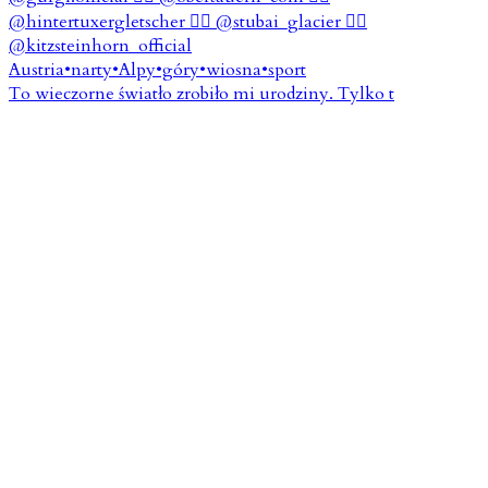
To wieczorne światło zrobiło mi urodziny. Tylko t