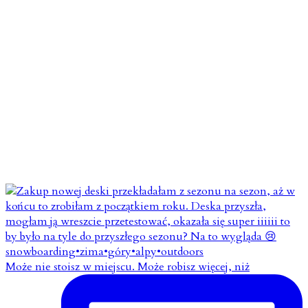
Może nie stoisz w miejscu. Może robisz więcej, niż