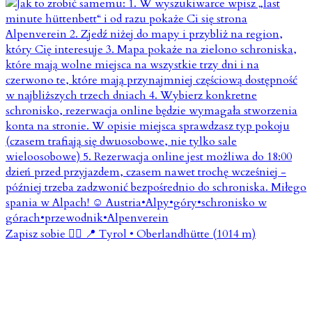
Zapisz sobie 👇🏼 📍 Tyrol • Oberlandhütte (1014 m)