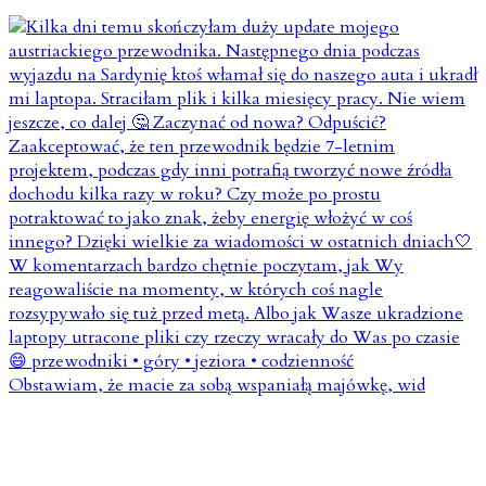
Obstawiam, że macie za sobą wspaniałą majówkę, wid