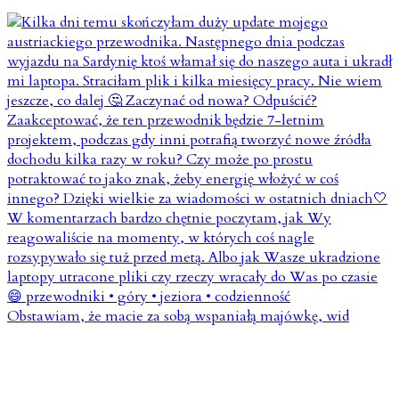
Obstawiam, że macie za sobą wspaniałą majówkę, wid