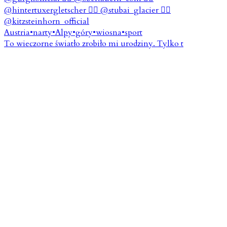
To wieczorne światło zrobiło mi urodziny. Tylko t