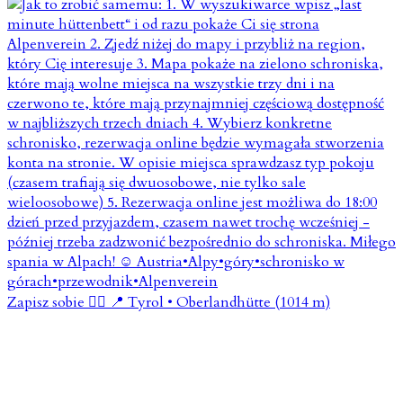
Zapisz sobie 👇🏼 📍 Tyrol • Oberlandhütte (1014 m)