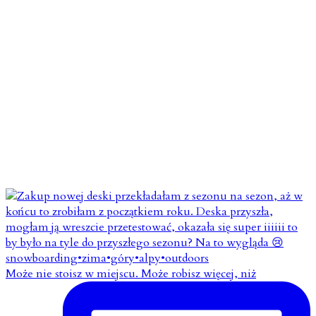
Może nie stoisz w miejscu. Może robisz więcej, niż