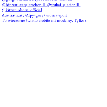
To wieczorne światło zrobiło mi urodziny. Tylko t