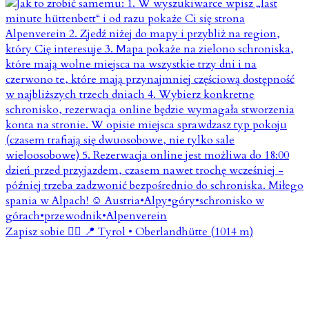
Zapisz sobie 👇🏼 📍 Tyrol • Oberlandhütte (1014 m)