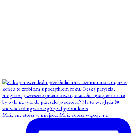
Może nie stoisz w miejscu. Może robisz więcej, niż