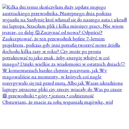
Obstawiam, że macie za sobą wspaniałą majówkę, wid