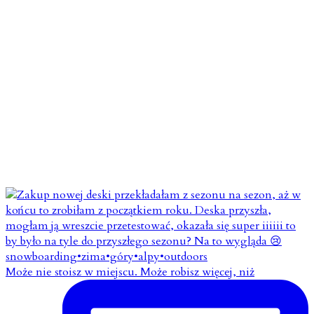
Może nie stoisz w miejscu. Może robisz więcej, niż