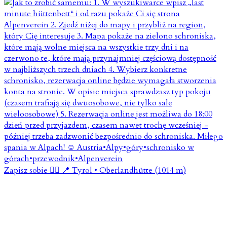
Zapisz sobie 👇🏼 📍 Tyrol • Oberlandhütte (1014 m)