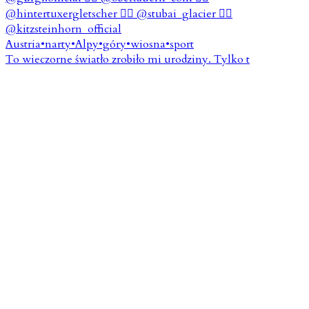
To wieczorne światło zrobiło mi urodziny. Tylko t