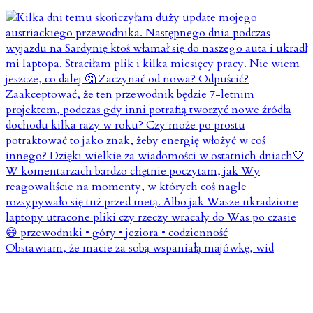
Obstawiam, że macie za sobą wspaniałą majówkę, wid