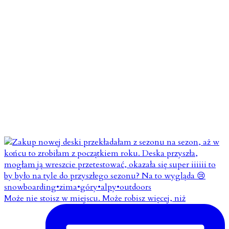
Może nie stoisz w miejscu. Może robisz więcej, niż