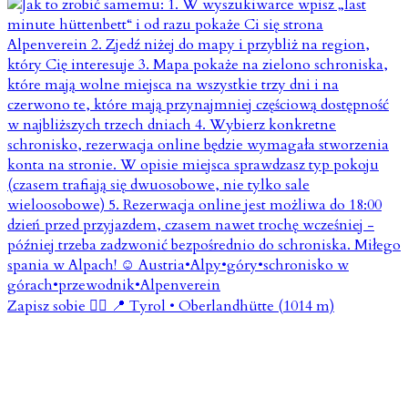
Zapisz sobie 👇🏼 📍 Tyrol • Oberlandhütte (1014 m)