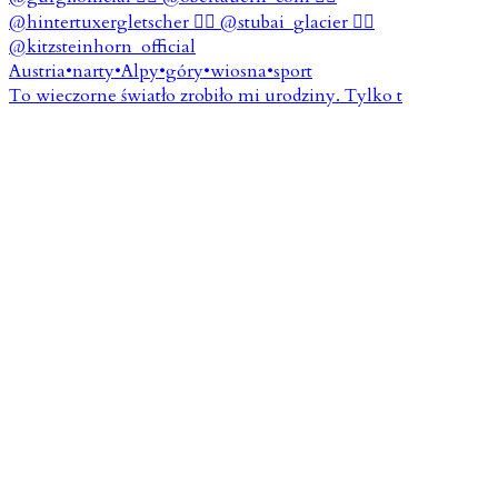
To wieczorne światło zrobiło mi urodziny. Tylko t