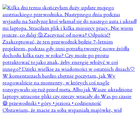
Obstawiam, że macie za sobą wspaniałą majówkę, wid