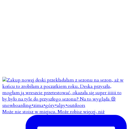
Może nie stoisz w miejscu. Może robisz więcej, niż