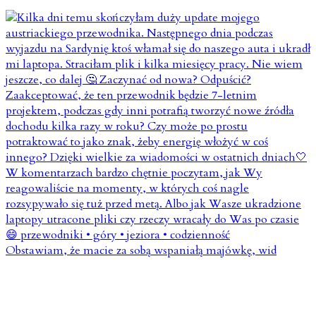
Obstawiam, że macie za sobą wspaniałą majówkę, wid