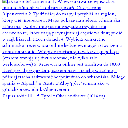
Zapisz sobie 👇🏼 📍 Tyrol • Oberlandhütte (1014 m)