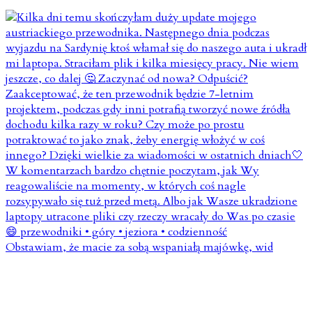
Obstawiam, że macie za sobą wspaniałą majówkę, wid