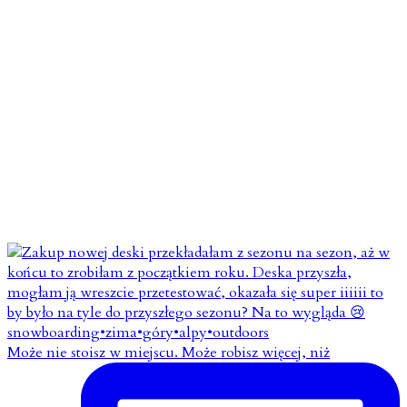
Może nie stoisz w miejscu. Może robisz więcej, niż