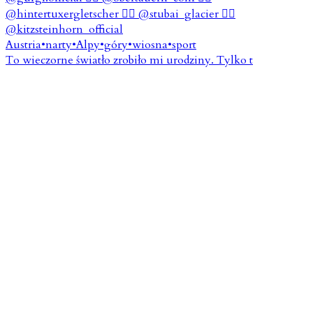
To wieczorne światło zrobiło mi urodziny. Tylko t