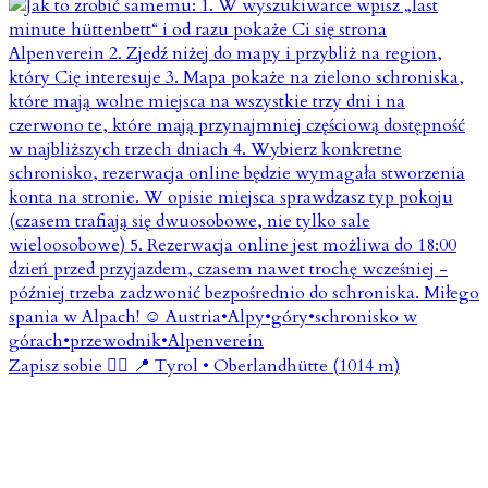
Zapisz sobie 👇🏼 📍 Tyrol • Oberlandhütte (1014 m)