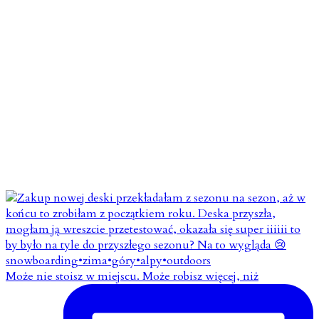
Może nie stoisz w miejscu. Może robisz więcej, niż