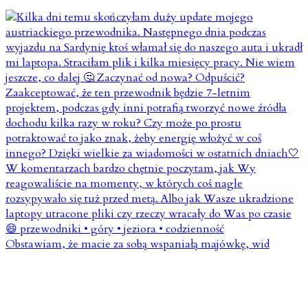
Obstawiam, że macie za sobą wspaniałą majówkę, wid