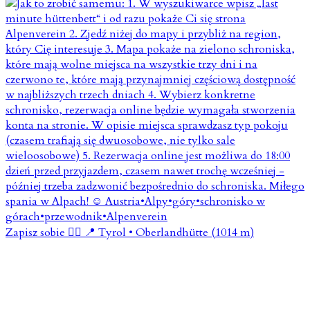
Zapisz sobie 👇🏼 📍 Tyrol • Oberlandhütte (1014 m)