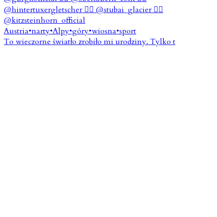
To wieczorne światło zrobiło mi urodziny. Tylko t