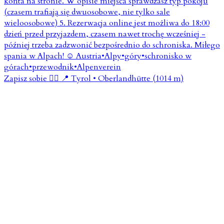
Zapisz sobie 👇🏼 📍 Tyrol • Oberlandhütte (1014 m)