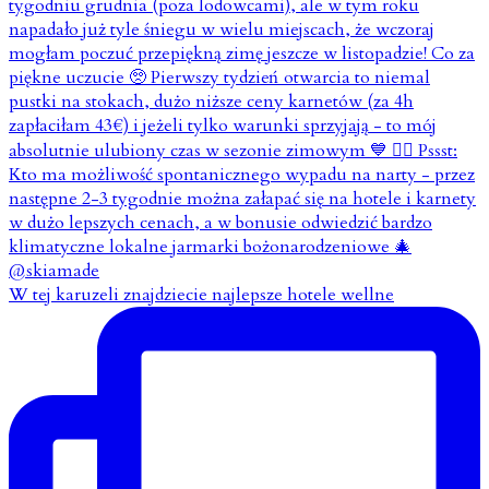
W tej karuzeli znajdziecie najlepsze hotele wellne