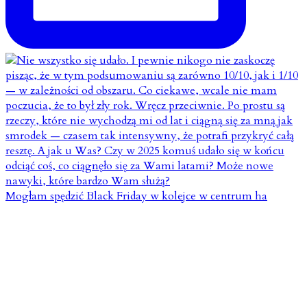
Mogłam spędzić Black Friday w kolejce w centrum ha