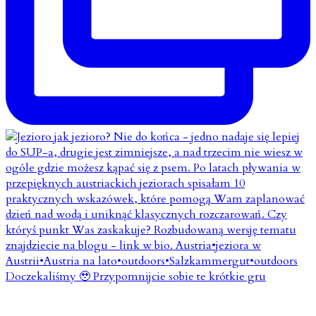
Doczekaliśmy 🥹 Przypomnijcie sobie te krótkie gru