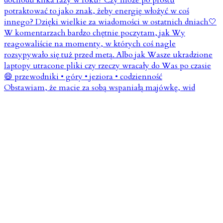
Obstawiam, że macie za sobą wspaniałą majówkę, wid