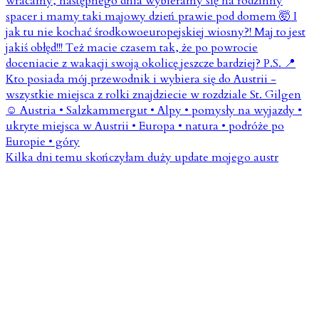
Kilka dni temu skończyłam duży update mojego austr