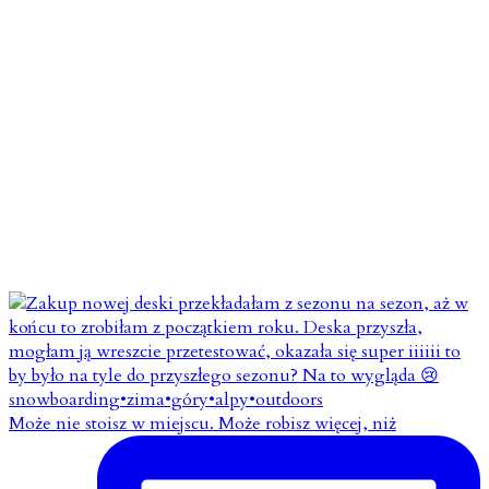
Może nie stoisz w miejscu. Może robisz więcej, niż