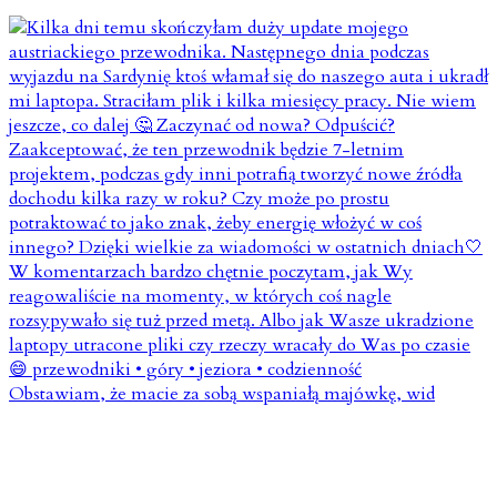
Obstawiam, że macie za sobą wspaniałą majówkę, wid