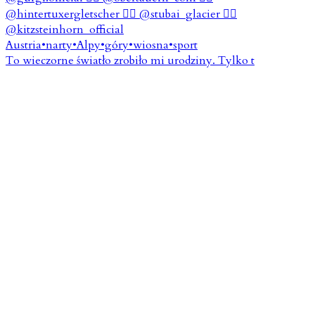
To wieczorne światło zrobiło mi urodziny. Tylko t