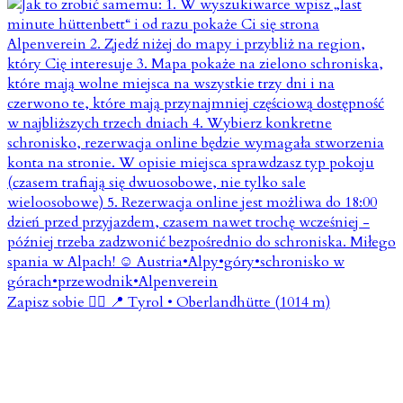
Zapisz sobie 👇🏼 📍 Tyrol • Oberlandhütte (1014 m)