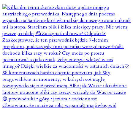
Obstawiam, że macie za sobą wspaniałą majówkę, wid