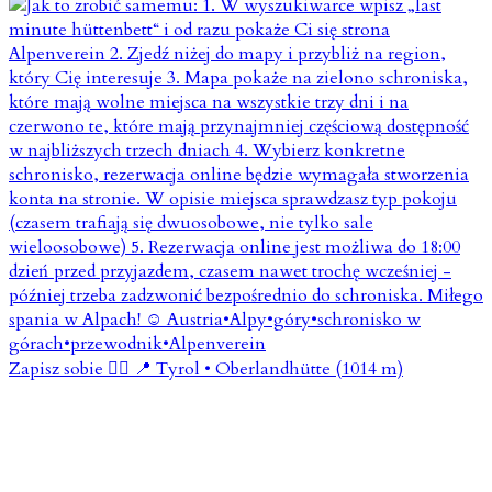
Zapisz sobie 👇🏼 📍 Tyrol • Oberlandhütte (1014 m)