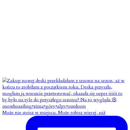
Może nie stoisz w miejscu. Może robisz więcej, niż