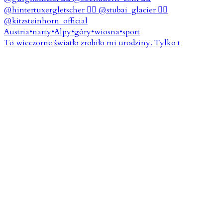
To wieczorne światło zrobiło mi urodziny. Tylko t