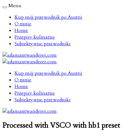
Menu
Kup mój przewodnik po Austrii
O mnie
Home
Przepisy kulinarne
Subiektywne przewodniki
Kup mój przewodnik po Austrii
O mnie
Home
Przepisy kulinarne
Subiektywne przewodniki
Processed with VSCO with hb1 preset