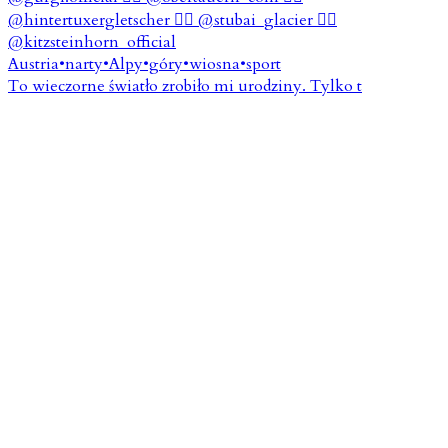
To wieczorne światło zrobiło mi urodziny. Tylko t