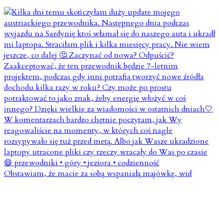
Obstawiam, że macie za sobą wspaniałą majówkę, wid