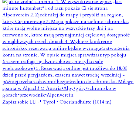
Zapisz sobie 👇🏼 📍 Tyrol • Oberlandhütte (1014 m)