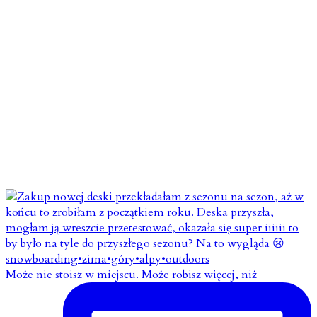
Może nie stoisz w miejscu. Może robisz więcej, niż