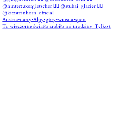
To wieczorne światło zrobiło mi urodziny. Tylko t