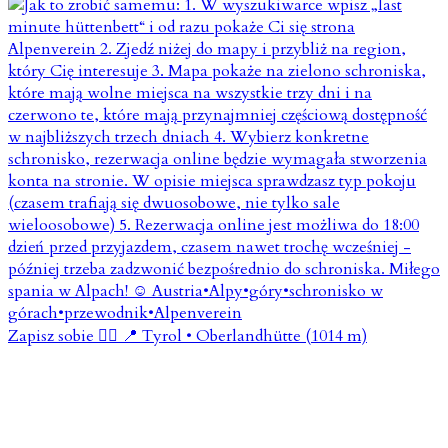
Zapisz sobie 👇🏼 📍 Tyrol • Oberlandhütte (1014 m)