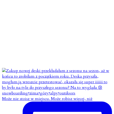
Może nie stoisz w miejscu. Może robisz więcej, niż