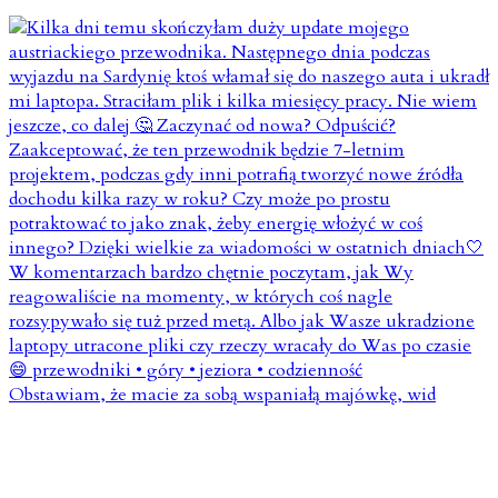
Obstawiam, że macie za sobą wspaniałą majówkę, wid