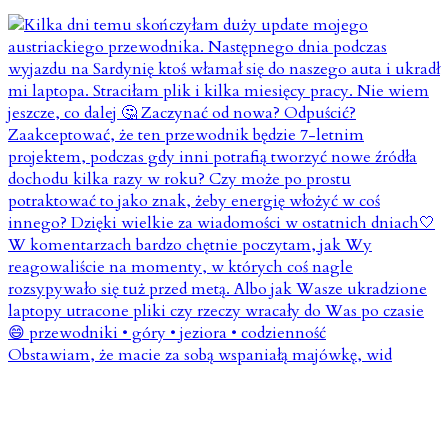
Obstawiam, że macie za sobą wspaniałą majówkę, wid