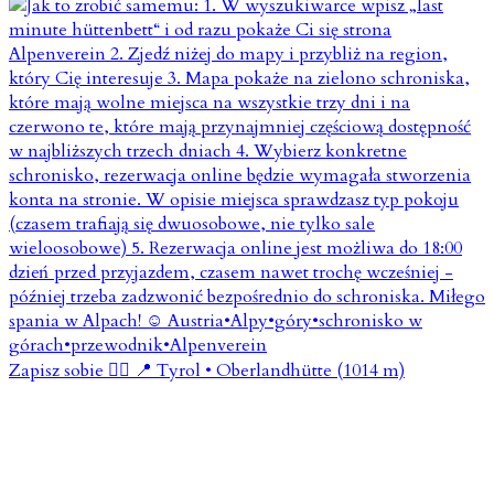
Zapisz sobie 👇🏼 📍 Tyrol • Oberlandhütte (1014 m)