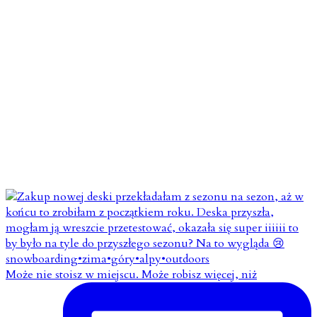
Może nie stoisz w miejscu. Może robisz więcej, niż