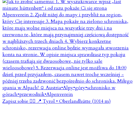
Zapisz sobie 👇🏼 📍 Tyrol • Oberlandhütte (1014 m)