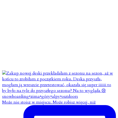
Może nie stoisz w miejscu. Może robisz więcej, niż