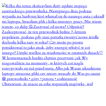
Obstawiam, że macie za sobą wspaniałą majówkę, wid