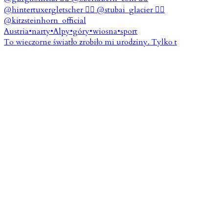
To wieczorne światło zrobiło mi urodziny. Tylko t