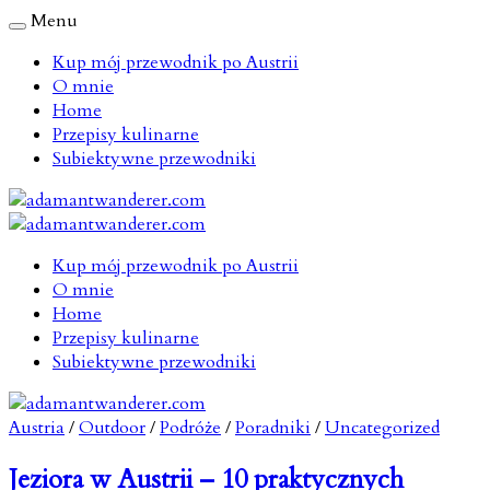
Menu
Kup mój przewodnik po Austrii
O mnie
Home
Przepisy kulinarne
Subiektywne przewodniki
Kup mój przewodnik po Austrii
O mnie
Home
Przepisy kulinarne
Subiektywne przewodniki
Austria
/
Outdoor
/
Podróże
/
Poradniki
/
Uncategorized
Jeziora w Austrii – 10 praktycznych