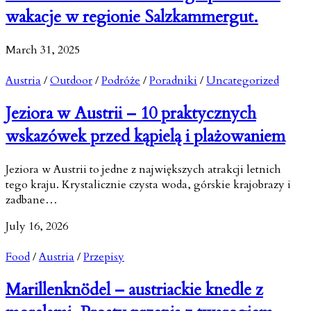
wakacje w regionie Salzkammergut.
March 31, 2025
Austria
/
Outdoor
/
Podróże
/
Poradniki
/
Uncategorized
Jeziora w Austrii – 10 praktycznych
wskazówek przed kąpielą i plażowaniem
Jeziora w Austrii to jedne z największych atrakcji letnich
tego kraju. Krystalicznie czysta woda, górskie krajobrazy i
zadbane…
July 16, 2026
Food
/
Austria
/
Przepisy
Marillenknödel – austriackie knedle z