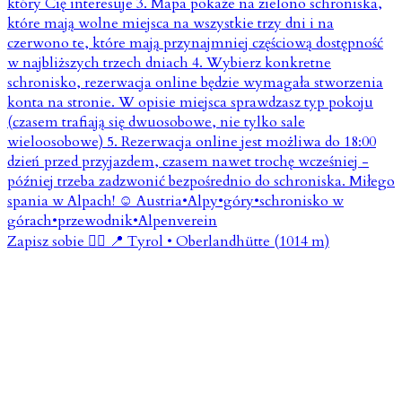
Zapisz sobie 👇🏼 📍 Tyrol • Oberlandhütte (1014 m)