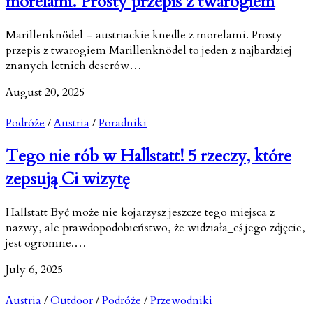
morelami. Prosty przepis z twarogiem
Marillenknödel – austriackie knedle z morelami. Prosty
przepis z twarogiem Marillenknödel to jeden z najbardziej
znanych letnich deserów…
August 20, 2025
Podróże
/
Austria
/
Poradniki
Tego nie rób w Hallstatt! 5 rzeczy, które
zepsują Ci wizytę
Hallstatt Być może nie kojarzysz jeszcze tego miejsca z
nazwy, ale prawdopodobieństwo, że widziała_eś jego zdjęcie,
jest ogromne.…
July 6, 2025
Austria
/
Outdoor
/
Podróże
/
Przewodniki