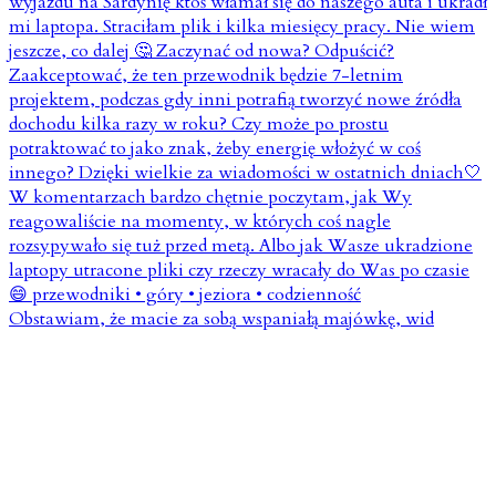
Obstawiam, że macie za sobą wspaniałą majówkę, wid