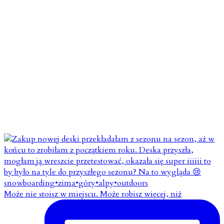
Może nie stoisz w miejscu. Może robisz więcej, niż