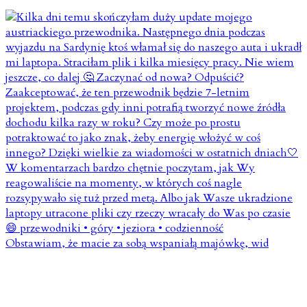
Obstawiam, że macie za sobą wspaniałą majówkę, wid