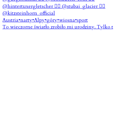
To wieczorne światło zrobiło mi urodziny. Tylko t