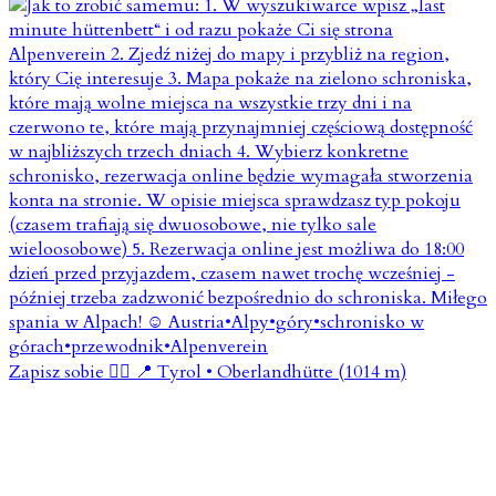
Zapisz sobie 👇🏼 📍 Tyrol • Oberlandhütte (1014 m)