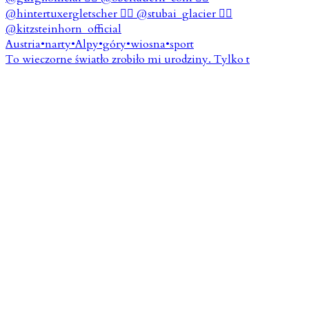
To wieczorne światło zrobiło mi urodziny. Tylko t