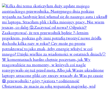
Obstawiam, że macie za sobą wspaniałą majówkę, wid