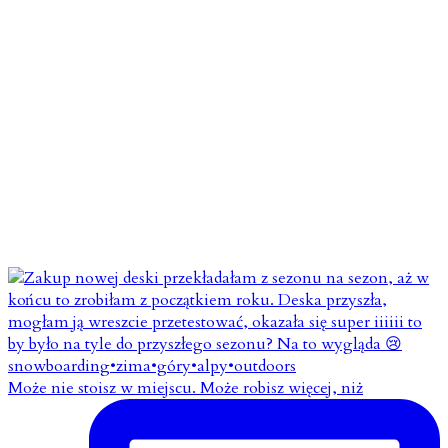
Może nie stoisz w miejscu. Może robisz więcej, niż