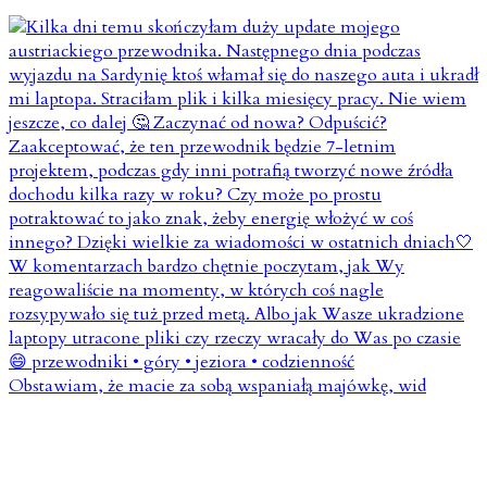
Obstawiam, że macie za sobą wspaniałą majówkę, wid