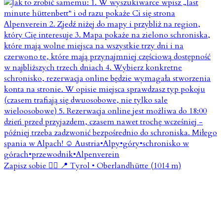
Zapisz sobie 👇🏼 📍 Tyrol • Oberlandhütte (1014 m)