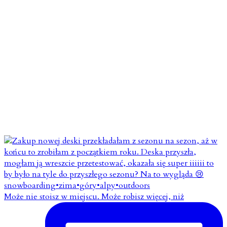
Może nie stoisz w miejscu. Może robisz więcej, niż