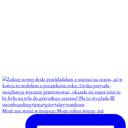
Może nie stoisz w miejscu. Może robisz więcej, niż