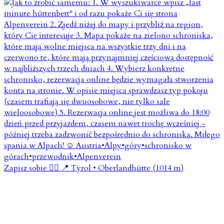
Zapisz sobie 👇🏼 📍 Tyrol • Oberlandhütte (1014 m)