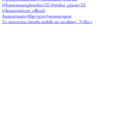
To wieczorne światło zrobiło mi urodziny. Tylko t