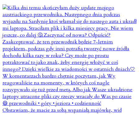
Obstawiam, że macie za sobą wspaniałą majówkę, wid