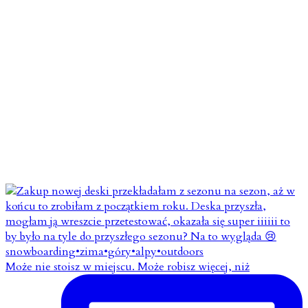
Może nie stoisz w miejscu. Może robisz więcej, niż