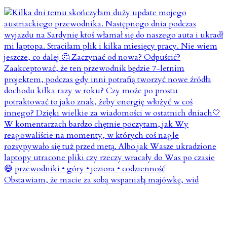
Obstawiam, że macie za sobą wspaniałą majówkę, wid