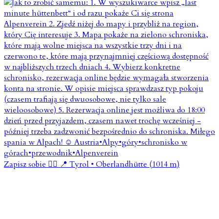
Zapisz sobie 👇🏼 📍 Tyrol • Oberlandhütte (1014 m)