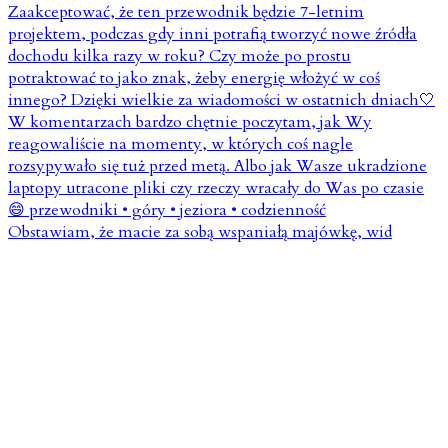
Obstawiam, że macie za sobą wspaniałą majówkę, wid