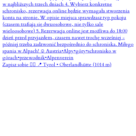
Zapisz sobie 👇🏼 📍 Tyrol • Oberlandhütte (1014 m)