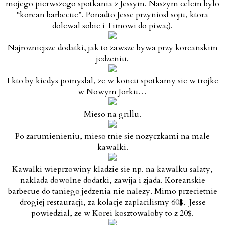
mojego pierwszego spotkania z Jessym. Naszym celem bylo
“korean barbecue”. Ponadto Jesse przyniosl soju, ktora
dolewal sobie i Timowi do piwa;).
Najrozniejsze dodatki, jak to zawsze bywa przy koreanskim
jedzeniu.
I kto by kiedys pomyslal, ze w koncu spotkamy sie w trojke
w Nowym Jorku…
Mieso na grillu.
Po zarumienieniu, mieso tnie sie nozyczkami na male
kawalki.
Kawalki wieprzowiny kladzie sie np. na kawalku salaty,
naklada dowolne dodatki, zawija i zjada. Koreanskie
barbecue do taniego jedzenia nie nalezy. Mimo przecietnie
drogiej restauracji, za kolacje zaplacilismy 60$. Jesse
powiedzial, ze w Korei kosztowaloby to z 20$.