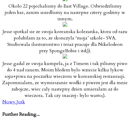
Okolo 22 pojechalismy do East Village. Odwiedzilismy
jeden bar, zanim usiedlismy na nastepne cztery godziny w
innym.
Jesse spotkal sie ze swoja koreanska kolezanka, ktora od razu
polubilam za to, ze skonczyla ‘moja’ szkole- SVA.
Studiowala ilustratorstwo i teraz pracuje dla Nikelodeon
przy SpongeBobie i itd;)).
Jesse gadal ze swoja kumpela, ja z Timem i tak pilismy piwo
do 4 nad ranem. Moim bledem bylo wziecie kilku lykow
soju+piwa na poczatku wieczoru w koreanskiej restauracji.
Zapomnialam, ze wymieszanie wodki z piwem jest dla mnie
zabojcze, wiec caly nastepny dzien umieralam az do
wieczora. Tak czy inaczej- bylo warto;).
Nowy Jork
Further Reading...