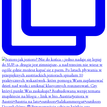
Doczekaliśmy 🥹 Przypomnijcie sobie te krótkie gru