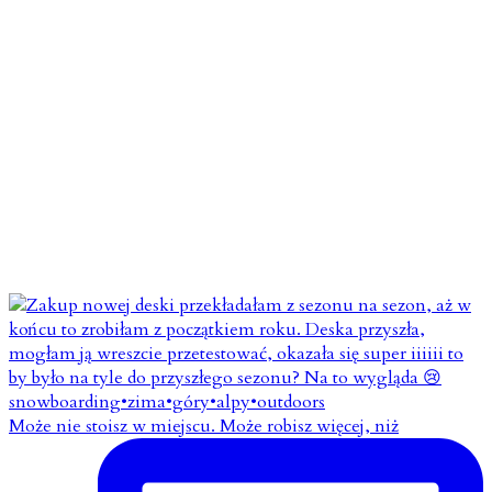
Może nie stoisz w miejscu. Może robisz więcej, niż