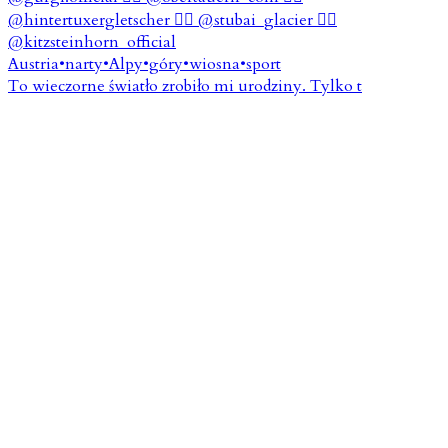
To wieczorne światło zrobiło mi urodziny. Tylko t