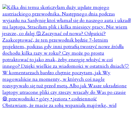
Obstawiam, że macie za sobą wspaniałą majówkę, wid