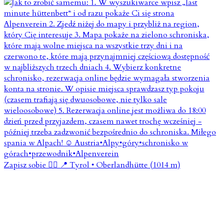
Zapisz sobie 👇🏼 📍 Tyrol • Oberlandhütte (1014 m)