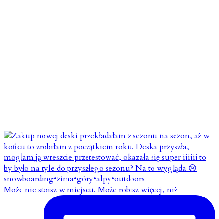
Może nie stoisz w miejscu. Może robisz więcej, niż