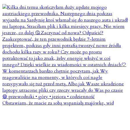
Obstawiam, że macie za sobą wspaniałą majówkę, wid