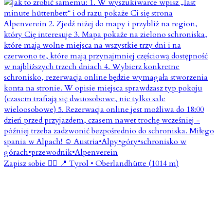
Zapisz sobie 👇🏼 📍 Tyrol • Oberlandhütte (1014 m)