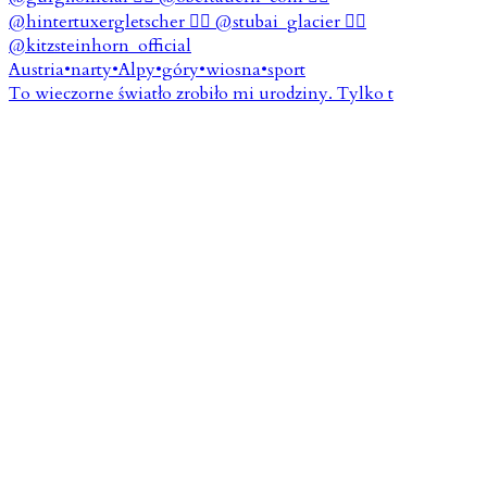
To wieczorne światło zrobiło mi urodziny. Tylko t