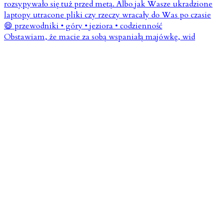
Obstawiam, że macie za sobą wspaniałą majówkę, wid