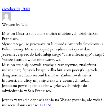
October 25, 2009
Written by
Ula
Mission District to jedna z moich ulubionych dzielnic San
Francisco.
Słynie z tego, że przeważa tu ludność z Ameryki Środkowej i
Południowej. Można tu zjeść porządne meksykańskie
jedzenie, zajrzeć do kolumbijskiego “baru mlecznego”, kupić
świeże i tanie owoce oraz warzywa.
Mission staje się powoli trochę alternatywne, znaleźć tu
można parę fajnych knajp, kilka butików początkujących
designerów, dużo second handów. Zadomowili się tu
hipstersi, na ulicy mija się ciekawie ubranych ludzi.
Jest to na pewno jedno z obowiązkowych miejsc do
odwiedzenia w San Francisco.
Jestem w trakcie odpowiadania na Wasze pytania, ale wciąż
możecie dopisywać je
TUTAJ
.