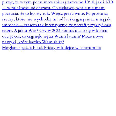
Mogłam spędzić Black Friday w kolejce w centrum ha