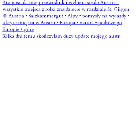
Kilka dni temu skończyłam duży update mojego austr