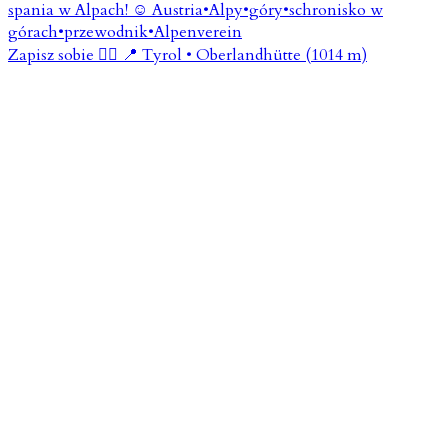
Zapisz sobie 👇🏼 📍 Tyrol • Oberlandhütte (1014 m)