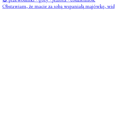
Obstawiam, że macie za sobą wspaniałą majówkę, wid