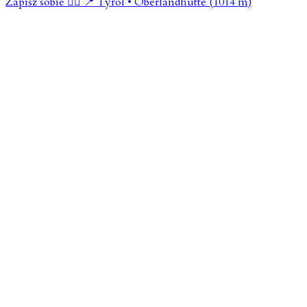
Zapisz sobie 👇🏼 📍 Tyrol • Oberlandhütte (1014 m)