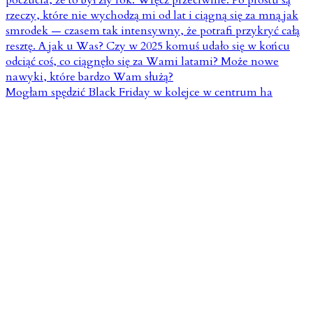
Mogłam spędzić Black Friday w kolejce w centrum ha