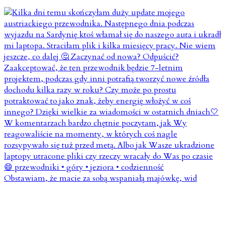
Obstawiam, że macie za sobą wspaniałą majówkę, wid