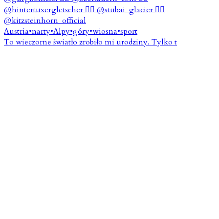
To wieczorne światło zrobiło mi urodziny. Tylko t