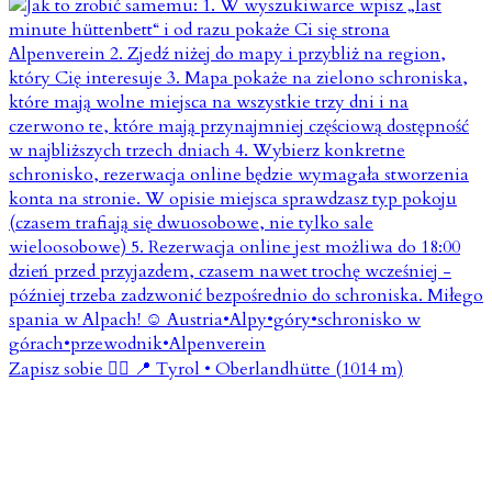
Zapisz sobie 👇🏼 📍 Tyrol • Oberlandhütte (1014 m)