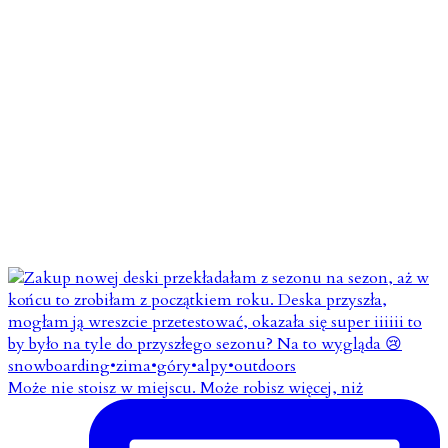
Może nie stoisz w miejscu. Może robisz więcej, niż