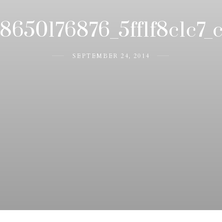
8650176876_5ff1f8c1c7_
SEPTEMBER 24, 2014