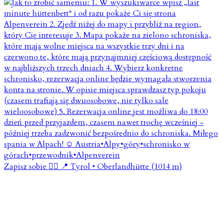
Zapisz sobie 👇🏼 📍 Tyrol • Oberlandhütte (1014 m)