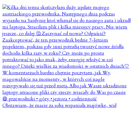
Obstawiam, że macie za sobą wspaniałą majówkę, wid