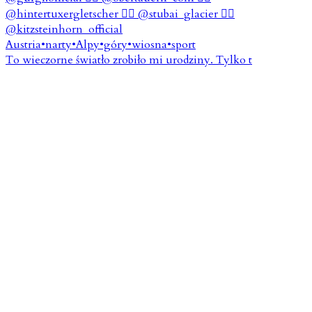
To wieczorne światło zrobiło mi urodziny. Tylko t