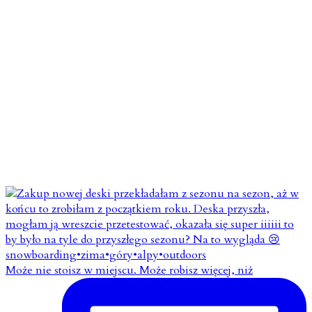
Może nie stoisz w miejscu. Może robisz więcej, niż