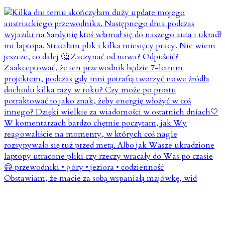
Obstawiam, że macie za sobą wspaniałą majówkę, wid