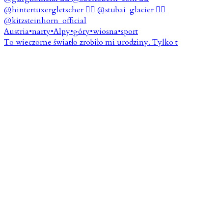
To wieczorne światło zrobiło mi urodziny. Tylko t