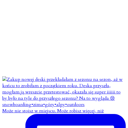
Może nie stoisz w miejscu. Może robisz więcej, niż