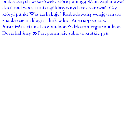
Doczekaliśmy 🥹 Przypomnijcie sobie te krótkie gru