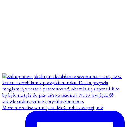
Może nie stoisz w miejscu. Może robisz więcej, niż