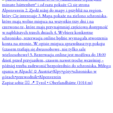
Zapisz sobie 👇🏼 📍 Tyrol • Oberlandhütte (1014 m)