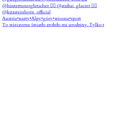
To wieczorne światło zrobiło mi urodziny. Tylko t