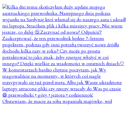
Obstawiam, że macie za sobą wspaniałą majówkę, wid