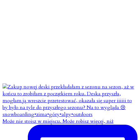
Może nie stoisz w miejscu. Może robisz więcej, niż