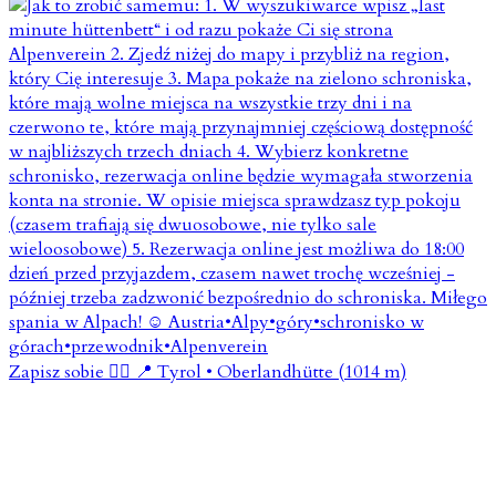
Zapisz sobie 👇🏼 📍 Tyrol • Oberlandhütte (1014 m)