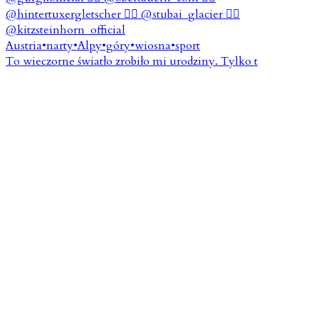
To wieczorne światło zrobiło mi urodziny. Tylko t