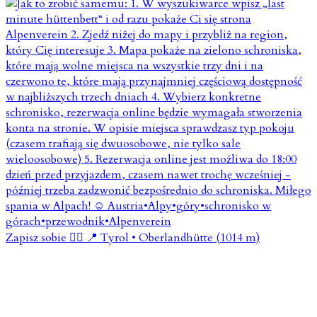
Zapisz sobie 👇🏼 📍 Tyrol • Oberlandhütte (1014 m)