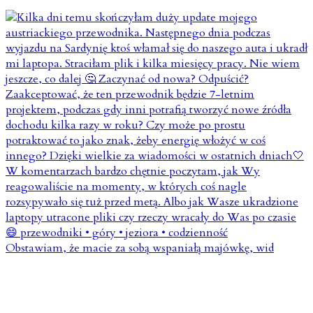
Obstawiam, że macie za sobą wspaniałą majówkę, wid