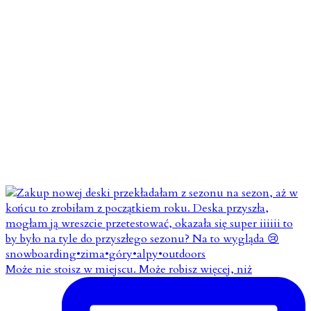
Może nie stoisz w miejscu. Może robisz więcej, niż