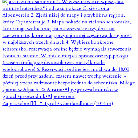
Zapisz sobie 👇🏼 📍 Tyrol • Oberlandhütte (1014 m)