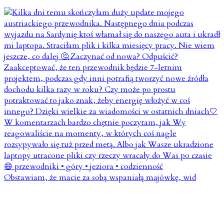
Obstawiam, że macie za sobą wspaniałą majówkę, wid