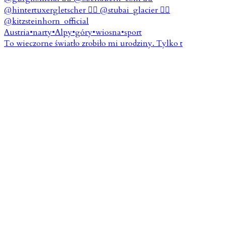
To wieczorne światło zrobiło mi urodziny. Tylko t