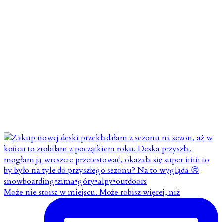
Może nie stoisz w miejscu. Może robisz więcej, niż