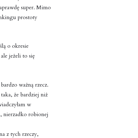
naprawdę super. Mimo
nkingu prostoty
lą o okresie
le jeżeli to się
 bardzo ważną rzecz.
aka, że bardziej niż
świadczyłam w
, nierzadko robionej
a z tych rzeczy,