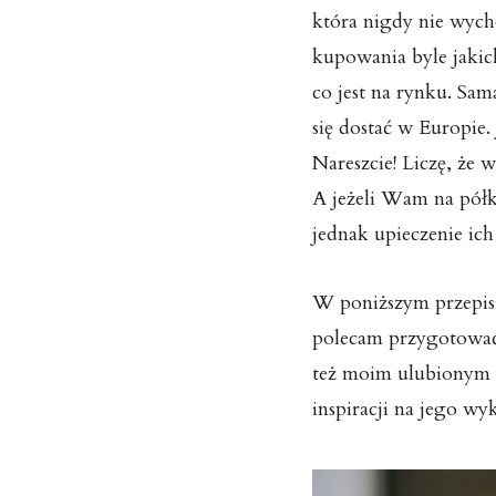
która nigdy nie wyc
kupowania byle jakic
co jest na rynku. Sam
się dostać w Europie.
Nareszcie! Liczę, że
A jeżeli Wam na półka
jednak upieczenie ic
W poniższym przepisi
polecam przygotować 
też moim ulubionym
inspiracji na jego wy