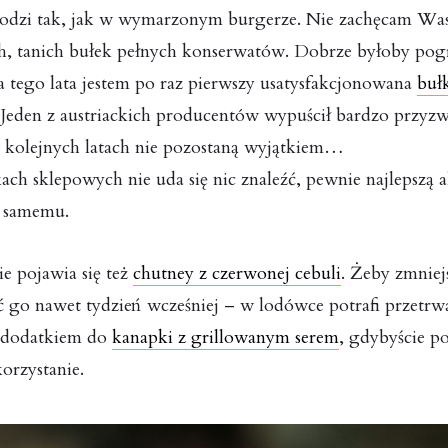
hodzi tak, jak w wymarzonym burgerze. Nie zachęcam Was
h, tanich bułek pełnych konserwatów. Dobrze byłoby pog
a tego lata jestem po raz pierwszy usatysfakcjonowana
buł
 Jeden z austriackich producentów wypuścił bardzo przyzwo
 w kolejnych latach nie pozostaną wyjątkiem…
ch sklepowych nie uda się nic znaleźć, pewnie najlepszą 
h samemu.
e pojawia się też
chutney z czerwonej cebuli
. Żeby zmniejs
go nawet tydzień wcześniej – w lodówce potrafi przetrwa
 dodatkiem do
kanapki z grillowanym serem
, gdybyście p
korzystanie.