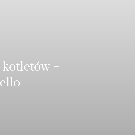
 kotletów –
ello