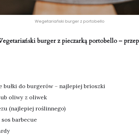
Wegetariański burger z portobello
egetariański burger z pieczarką portobello – przep
e bułki do burgerów – najlepiej brioszki
lub oliwy z oliwek
zu (najlepiej roślinnego)
i sos barbecue
ardy