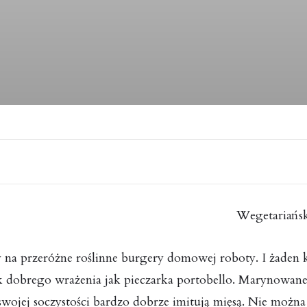
Wegetariańsk
 na przeróżne roślinne burgery domowej roboty. I żaden ko
ak dobrego wrażenia jak pieczarka portobello. Marynowane
swojej soczystości bardzo dobrze imitują mięsą. Nie można