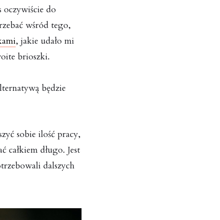
 oczywiście do
rzebać wśród tego,
kami
, jakie udało mi
ite brioszki.
alternatywą będzie
zyć sobie ilość pracy,
ć całkiem długo. Jest
otrzebowali dalszych