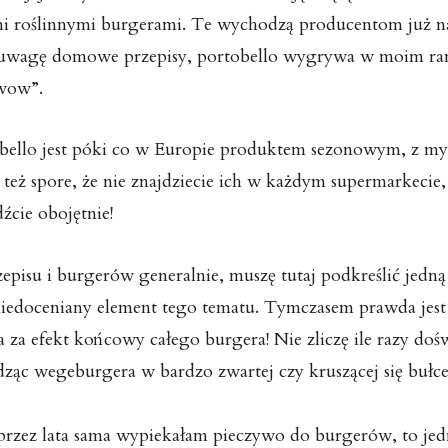
 roślinnymi burgerami. Te wychodzą producentom już 
 uwagę domowe przepisy, portobello wygrywa w moim ra
“wow”.
bello jest póki co w Europie produktem sezonowym, z myś
 też spore, że nie znajdziecie ich w każdym supermarkecie, a
źcie obojętnie!
episu i burgerów generalnie, muszę tutaj podkreślić jedną
iedoceniany element tego tematu. Tymczasem prawda jest t
za efekt końcowy całego burgera! Nie zliczę ile razy do
dząc wegeburgera w bardzo zwartej czy kruszącej się bułce
przez lata sama wypiekałam pieczywo do burgerów, to jedn