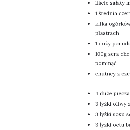
liście sałaty 
1 średnia cze
kilka ogórków
plastrach
1 duży pomido
100g sera che
pominąć
chutney z cze
_
4 duże piecza
3 łyżki oliwy 
3 łyżki sosu 
3 łyżki octu 