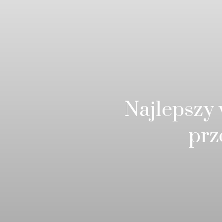
Najlepszy 
prz