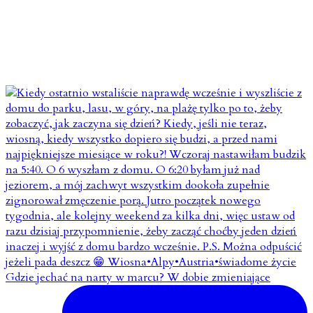
Gdzie jechać na narty w marcu? W dobie zmieniające