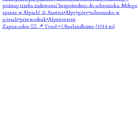
Zapisz sobie 👇🏼 📍 Tyrol • Oberlandhütte (1014 m)