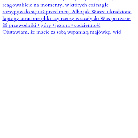
Obstawiam, że macie za sobą wspaniałą majówkę, wid