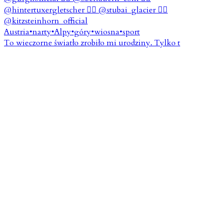
To wieczorne światło zrobiło mi urodziny. Tylko t