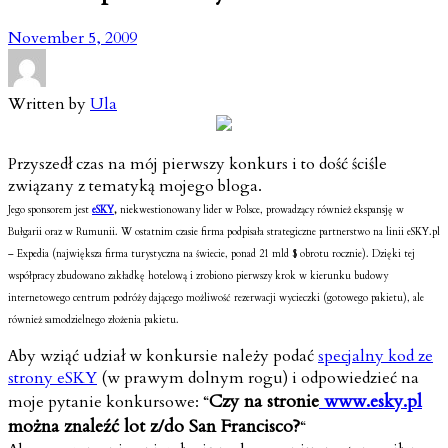
November 5, 2009
Written by
Ula
Przyszedł czas na mój pierwszy konkurs i to dość ściśle
związany z tematyką mojego bloga.
Jego sponsorem jest
eSKY
,
niekwestionowany lider w Polsce, prowadzący również ekspansję w
Bułgarii oraz w Rumunii. W ostatnim czasie firma podpisała strategiczne partnerstwo na linii eSKY.pl
– Expedia (największa firma turystyczna na świecie, ponad 21 mld $ obrotu rocznie). Dzięki tej
współpracy zbudowano zakładkę hotelową i zrobiono pierwszy krok w kierunku budowy
internetowego centrum podróży dającego możliwość rezerwacji wycieczki (gotowego pakietu), ale
również samodzielnego złożenia pakietu.
Aby wziąć udział w konkursie należy podać
specjalny kod ze
strony eSKY
(w prawym dolnym rogu) i odpowiedzieć na
Czy na stronie
www.esky.pl
moje pytanie konkursowe: “
można znaleźć lot z/do San Francisco?
“