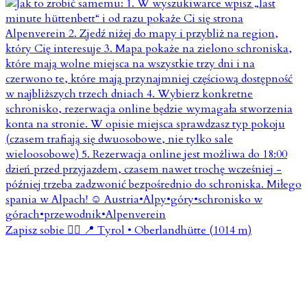
Zapisz sobie 👇🏼 📍 Tyrol • Oberlandhütte (1014 m)