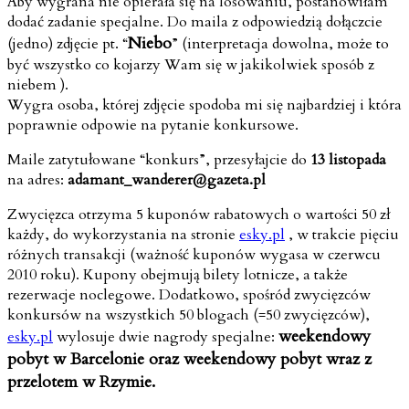
Aby wygrana nie opierała się na losowaniu, postanowiłam
dodać zadanie specjalne. Do maila z odpowiedzią dołączcie
Niebo
(jedno) zdjęcie pt. “
” (interpretacja dowolna, może to
być wszystko co kojarzy Wam się w jakikolwiek sposób z
niebem ).
Wygra osoba, której zdjęcie spodoba mi się najbardziej i która
poprawnie odpowie na pytanie konkursowe.
Maile zatytułowane “konkurs”, przesyłajcie do
13 listopada
na adres:
adamant_wanderer@gazeta.pl
Zwycięzca otrzyma 5 kuponów rabatowych o wartości 50 zł
każdy, do wykorzystania na stronie
esky.pl
, w trakcie pięciu
różnych transakcji (ważność kuponów wygasa w czerwcu
2010 roku). Kupony obejmują bilety lotnicze, a także
rezerwacje noclegowe. Dodatkowo, spośród zwycięzców
konkursów na wszystkich 50 blogach (=50 zwycięzców),
weekendowy
esky.pl
wylosuje dwie nagrody specjalne:
pobyt w Barcelonie oraz weekendowy pobyt wraz z
przelotem w Rzymie.