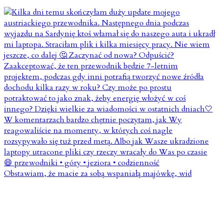
Obstawiam, że macie za sobą wspaniałą majówkę, wid