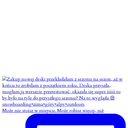
Może nie stoisz w miejscu. Może robisz więcej, niż